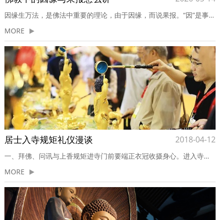
因缘生万法，是佛法中重要的理论，由于因缘，而说果报。“因”是事物的本源，“缘”是一种助力，“果报”是后来的结局。由因得果，全是缘的力量助成，所以缘对于因的关系之重要，是值得我们注意的。缘，是指一切物事之间生起一种互相交涉的关系。佛教把这些关系加以研究分析，可得四种，称为四缘：一，因缘；二，等无间缘；...
MORE
居士入寺规矩礼仪漫谈
2018-04-12
一、拜佛、问讯与上香规矩进寺门前要端正衣冠收摄身心。进入寺院后，先礼佛。再去拜见出家师父。在佛殿、经堂看到佛像，不论是木雕、铜铸、纸绘、绸、绢画，皆需衣着整齐，向佛菩萨像恭敬顶礼。若有急务亦须问讯，以示尊敬。居士不可在大殿正中央的拜垫上拜佛，因为这是住持或主法和尚礼佛专用的，可在大殿东西两单...
MORE