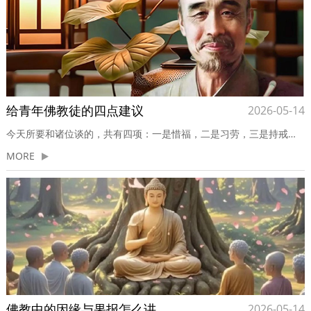
给青年佛教徒的四点建议
2026-05-14
今天所要和诸位谈的，共有四项：一是惜福，二是习劳，三是持戒，四是自尊，都是青年佛徒应该注意的。一、惜福“惜”是爱惜，“福”是福气。就是我们纵有福气，也要加以爱惜，切不可把它浪费。诸位要晓得：末法时代，人的福气是很微薄的：若不爱惜，将这很薄的福享尽了，就要受莫大的痛苦，古人所说“乐极生悲”，就是这意思...
MORE
佛教中的因缘与果报怎么讲
2026-05-14