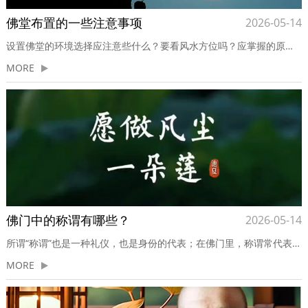
佛堂布置的一些注意事项
2026-05-14
设置佛堂的环境选择应注意些什么？要看风水方位吗？应掌握的原则为何？设立佛堂时，宜选择整洁清新、空气流动、光线充足、安静不吵闹的地方为原则。不须特别选择吉日吉时，也不必看地理方位，只要心存诚敬，便“日日是好日，时时是好时”。一、空间一般来说，若空间配置上许可，佛像可以朝向大门。如果是与...
MORE
佛门中的称谓有哪些？
2026-05-14
所谓“称谓”也是一种礼仪，也是身份的代表；在佛门里，称谓常代表着职务，也是修持的衡量，不但具有维系佛门纲常伦理的功用，从中更透露出无限的佛法妙谛。一般人以为，出了家就是“和尚”，其实和尚者，要在六和僧团中确实奉行六和敬，成为一个高尚的人，始得成就。一个寺院只有一位和尚，又称“住持”、“方丈”；和尚...
MORE