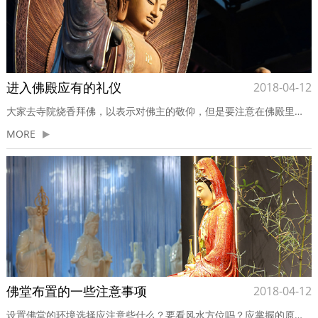
进入佛殿应有的礼仪
2018-04-12
大家去寺院烧香拜佛，以表示对佛主的敬仰，但是要注意在佛殿里的礼仪。去寺庙拜佛是个很庄严的事情，不像是去菜市场那样随便，有一些在佛殿里边要注意的小细节，给大家分享一下。1、缘左右两侧而入，不可行走正中央，以示恭敬。若靠门左侧行，则先以左脚入，右侧行则右脚先入。2、除佛经、佛像及供物之外，...
MORE
佛堂布置的一些注意事项
2018-04-12
设置佛堂的环境选择应注意些什么？要看风水方位吗？应掌握的原则为何？设立佛堂时，宜选择整洁清新、空气流动、光线充足、安静不吵闹的地方为原则。不须特别选择吉日吉时，也不必看地理方位，只要心存诚敬，便“日日是好日，时时是好时”。一、空间一般来说，若空间配置上许可，佛像可以朝向大门。如果是与...