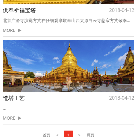
供奉祈福宝塔
2018-04-12
北京广济寺演觉方丈在仔细观摩敬奉山西太原白云寺悲寂方丈敬奉南京佛教协会副会长、毗卢寺传义方丈敬奉洛阳白马寺印乐方丈敬奉圆慈法师向收藏家、古董鉴赏家马未都请教祈福塔的工艺敬奉给九华山中国佛教协会会长慧深法师给中国佛教协会会长一诚长老敬奉祈福塔...
MORE
造塔工艺
2018-04-12
...
MORE
首页
<
1
>
尾页