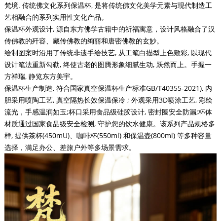
梵境. 传统佛文化系列保温杯, 是将传统佛文化美学元素与现代制造工
艺相融合的系列实用性文化产品。
保温杯外观设计, 源自东方佛学古籍中的祈福寓意，设计风格融合了汉
传佛教的歼容、藏传佛教的绚丽和唐密佛教的玄妙。
绘制图案时沿用了传统非遗手绘技艺, 从工笔白描型上色敷彩, 以现代
设计笔法重新勾勒, 终使古老的图腾形象细腻生动, 跃然而上。手握一
方祥瑞, 静览东方美宇。
保温杯生产制造, 符合国家真空保温杯生产标准GB/T40355-2021), 内
胆采用喷陶工艺, 真空隔热长效保温保冷 ; 外观采用3D喷涂工艺, 彩绘
流光，手感温润如玉;杯口采用食品级硅胶设计, 密封圈安全防漏;杯体
材质通过国家食品级安全检测, 守护您的饮水健康。该系列产品规格多
样, 提供茶杯(450mU)、咖啡杯(550ml) 和保温壶(800ml) 等多种容量
选择，满足办公、差旅户外等多场景需求。